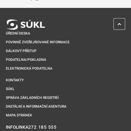
Odkaz se otevře na nové kartě
ZPĚT 
ÚŘEDNÍ DESKA
POVINNĚ ZVEŘEJŇOVANÉ INFORMACE
DÁLKOVÝ PŘÍSTUP
PODATELNA/POKLADNA
ELEKTRONICKÁ PODATELNA
KONTAKTY
SÚKL
SPRÁVA ZÁKLADNÍCH REGISTRŮ
DIGITÁLNÍ A INFORMAČNÍ AGENTURA
MAPA STRÁNEK
272 185 555
INFOLINKA