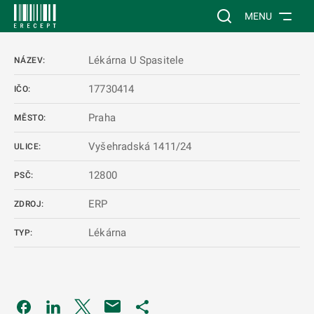
 NA HLAVNÍ OBSAH
Vyhledávání na web
MENU
Lékárna U Spasitele
NÁZEV:
17730414
IČO:
Praha
MĚSTO:
Vyšehradská 1411/24
ULICE:
12800
PSČ:
ERP
ZDROJ:
Lékárna
TYP:
Odkaz se otevře na nové kartě
Odkaz se otevře na nové kartě
Odkaz se otevře na nové kartě