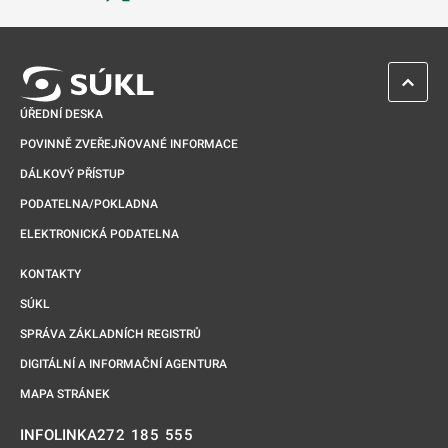
Odkaz se otevře na nové kartě
ZPĚT 
ÚŘEDNÍ DESKA
POVINNĚ ZVEŘEJŇOVANÉ INFORMACE
DÁLKOVÝ PŘÍSTUP
PODATELNA/POKLADNA
ELEKTRONICKÁ PODATELNA
KONTAKTY
SÚKL
SPRÁVA ZÁKLADNÍCH REGISTRŮ
DIGITÁLNÍ A INFORMAČNÍ AGENTURA
MAPA STRÁNEK
272 185 555
INFOLINKA