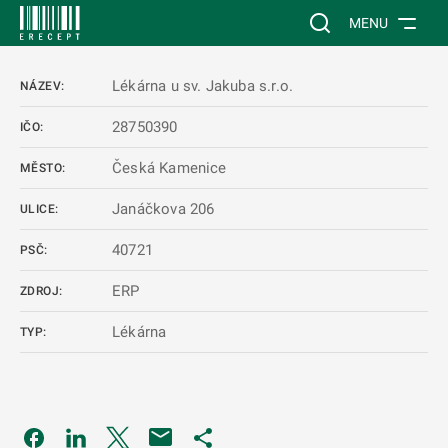
 NA HLAVNÍ OBSAH
Vyhledávání na web
MENU
Lékárna u sv. Jakuba s.r.o.
NÁZEV:
28750390
IČO:
Česká Kamenice
MĚSTO:
Janáčkova 206
ULICE:
40721
PSČ:
ERP
ZDROJ:
Lékárna
TYP:
Odkaz se otevře na nové kartě
Odkaz se otevře na nové kartě
Odkaz se otevře na nové kartě