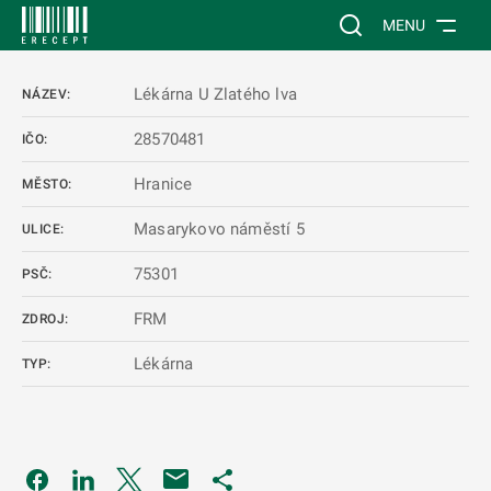
 NA HLAVNÍ OBSAH
Vyhledávání na web
MENU
Lékárna U Zlatého lva
NÁZEV:
28570481
IČO:
Hranice
MĚSTO:
Masarykovo náměstí 5
ULICE:
75301
PSČ:
FRM
ZDROJ:
Lékárna
TYP:
Odkaz se otevře na nové kartě
Odkaz se otevře na nové kartě
Odkaz se otevře na nové kartě