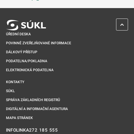
Odkaz se otevře na nové kartě
ZPĚT 
ÚŘEDNÍ DESKA
POVINNĚ ZVEŘEJŇOVANÉ INFORMACE
DÁLKOVÝ PŘÍSTUP
PODATELNA/POKLADNA
ELEKTRONICKÁ PODATELNA
KONTAKTY
SÚKL
SPRÁVA ZÁKLADNÍCH REGISTRŮ
DIGITÁLNÍ A INFORMAČNÍ AGENTURA
MAPA STRÁNEK
272 185 555
INFOLINKA