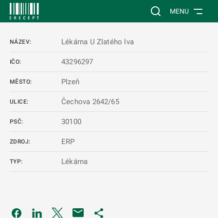
 NA HLAVNÍ OBSAH
Vyhledávání na web
MENU
Lékárna U Zlatého lva
NÁZEV:
43296297
IČO:
Plzeň
MĚSTO:
Čechova 2642/65
ULICE:
30100
PSČ:
ERP
ZDROJ:
Lékárna
TYP:
Odkaz se otevře na nové kartě
Odkaz se otevře na nové kartě
Odkaz se otevře na nové kartě