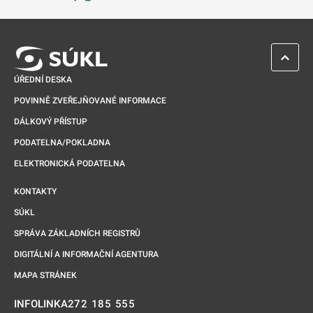
Odkaz se otevře na nové kartě
ZPĚT 
ÚŘEDNÍ DESKA
POVINNĚ ZVEŘEJŇOVANÉ INFORMACE
DÁLKOVÝ PŘÍSTUP
PODATELNA/POKLADNA
ELEKTRONICKÁ PODATELNA
KONTAKTY
SÚKL
SPRÁVA ZÁKLADNÍCH REGISTRŮ
DIGITÁLNÍ A INFORMAČNÍ AGENTURA
MAPA STRÁNEK
272 185 555
INFOLINKA