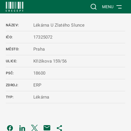
 NA HLAVNÍ OBSAH
Vyhledávání na web
MENU
Lékárna U Zlatého Slunce
NÁZEV:
17325072
IČO:
Praha
MĚSTO:
Křižíkova 159/56
ULICE:
18600
PSČ:
ERP
ZDROJ:
Lékárna
TYP:
Odkaz se otevře na nové kartě
Odkaz se otevře na nové kartě
Odkaz se otevře na nové kartě