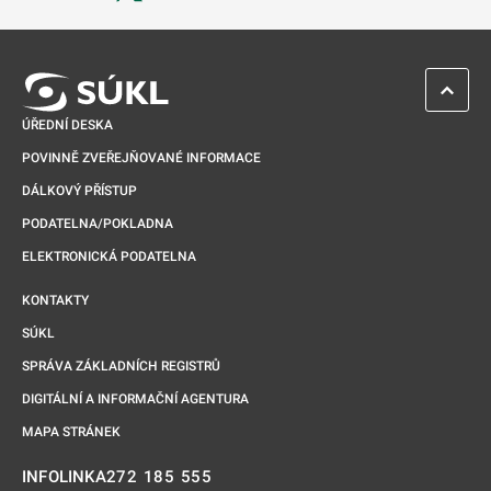
Odkaz se otevře na nové kartě
ZPĚT 
ÚŘEDNÍ DESKA
POVINNĚ ZVEŘEJŇOVANÉ INFORMACE
DÁLKOVÝ PŘÍSTUP
PODATELNA/POKLADNA
ELEKTRONICKÁ PODATELNA
KONTAKTY
SÚKL
SPRÁVA ZÁKLADNÍCH REGISTRŮ
DIGITÁLNÍ A INFORMAČNÍ AGENTURA
MAPA STRÁNEK
272 185 555
INFOLINKA