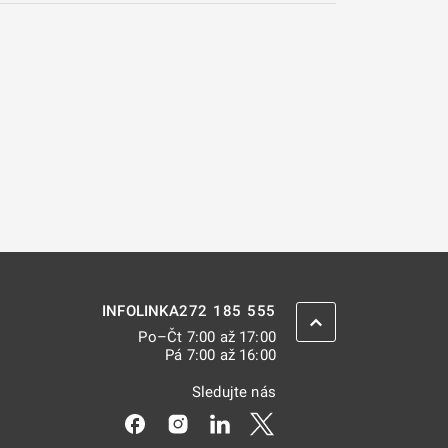
272 185 555
INFOLINKA
ZPĚT NAHORU
Po–Čt 7:00 až 17:00
Pá 7:00 až 16:00
Sledujte nás
Odkaz se otevře na nové kartě
Odkaz se otevře na nové kartě
Odkaz se otevře na nové kar
Odkaz se otevře na nov