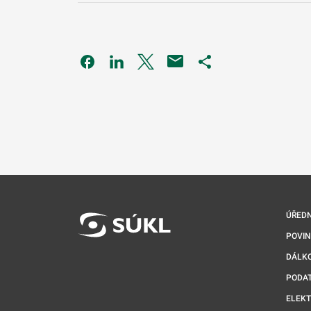
Odkaz se otevře na nové kartě
Odkaz se otevře na nové kartě
Odkaz se otevře na nové kartě
Odkaz se otevře na 
ÚŘEDN
POVI
DÁLKO
PODA
ELEK