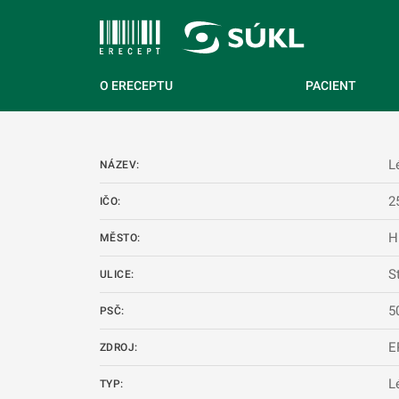
 NA HLAVNÍ OBSAH
O ERECEPTU
PACIENT
L
NÁZEV:
2
IČO:
H
MĚSTO:
S
ULICE:
5
PSČ:
E
ZDROJ:
L
TYP: