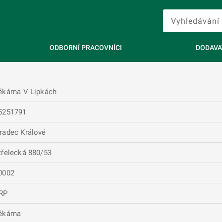
ODBORNÍ PRACOVNÍCI
DODAVA
ékárna V Lipkách
5251791
radec Králové
třelecká 880/53
0002
RP
ékárna