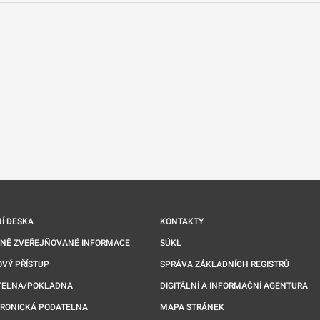
nové kartě
Í DESKA
KONTAKTY
NNĚ ZVEŘEJŇOVANÉ INFORMACE
SÚKL
VÝ PŘÍSTUP
SPRÁVA ZÁKLADNÍCH REGISTRŮ
TELNA/POKLADNA
DIGITÁLNÍ A INFORMAČNÍ AGENTURA
TRONICKÁ PODATELNA
MAPA STRÁNEK