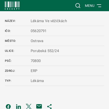
 NA HLAVNÍ OBSAH
Vyhledávání na web
MENU
Lékárna Ve věžičkách
NÁZEV:
05620791
IČO:
Ostrava
MĚSTO:
Porubská 552/24
ULICE:
70800
PSČ:
ERP
ZDROJ:
Lékárna
TYP:
Odkaz se otevře na nové kartě
Odkaz se otevře na nové kartě
Odkaz se otevře na nové kartě