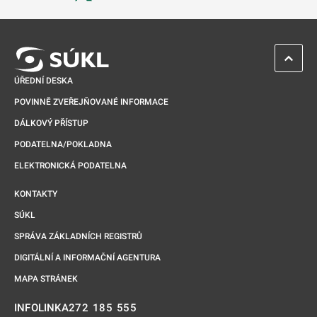
Odkaz se otevře na nové kartě
ZPĚT 
ÚŘEDNÍ DESKA
POVINNĚ ZVEŘEJŇOVANÉ INFORMACE
DÁLKOVÝ PŘÍSTUP
PODATELNA/POKLADNA
ELEKTRONICKÁ PODATELNA
KONTAKTY
SÚKL
SPRÁVA ZÁKLADNÍCH REGISTRŮ
DIGITÁLNÍ A INFORMAČNÍ AGENTURA
MAPA STRÁNEK
272 185 555
INFOLINKA