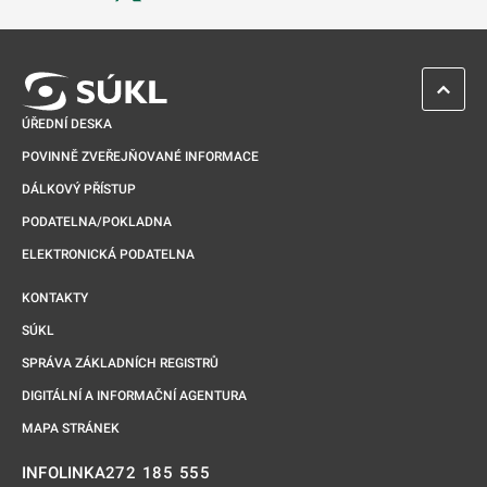
Odkaz se otevře na nové kartě
ZPĚT 
ÚŘEDNÍ DESKA
POVINNĚ ZVEŘEJŇOVANÉ INFORMACE
DÁLKOVÝ PŘÍSTUP
PODATELNA/POKLADNA
ELEKTRONICKÁ PODATELNA
KONTAKTY
SÚKL
SPRÁVA ZÁKLADNÍCH REGISTRŮ
DIGITÁLNÍ A INFORMAČNÍ AGENTURA
MAPA STRÁNEK
272 185 555
INFOLINKA