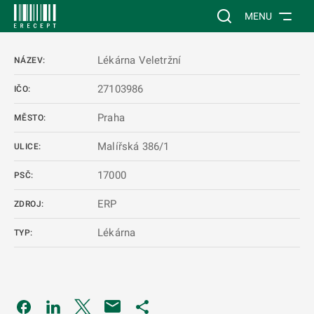
 NA HLAVNÍ OBSAH
Vyhledávání na web
MENU
Lékárna Veletržní
NÁZEV:
27103986
IČO:
Praha
MĚSTO:
Malířská 386/1
ULICE:
17000
PSČ:
ERP
ZDROJ:
Lékárna
TYP:
Odkaz se otevře na nové kartě
Odkaz se otevře na nové kartě
Odkaz se otevře na nové kartě