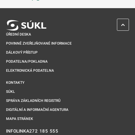
Odkaz se otevře na nové kartě
ZPĚT 
ÚŘEDNÍ DESKA
POVINNĚ ZVEŘEJŇOVANÉ INFORMACE
DÁLKOVÝ PŘÍSTUP
PODATELNA/POKLADNA
ELEKTRONICKÁ PODATELNA
KONTAKTY
SÚKL
SPRÁVA ZÁKLADNÍCH REGISTRŮ
DIGITÁLNÍ A INFORMAČNÍ AGENTURA
MAPA STRÁNEK
272 185 555
INFOLINKA