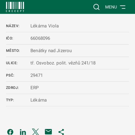
 NA HLAVNÍ OBSAH
Vyhledávání na web
MENU
Lékárna Viola
NÁZEV:
66068096
IČO:
Benátky nad Jizerou
MĚSTO:
tř. Osvoboz. polit. vězňů 241/18
ULICE:
29471
PSČ:
ERP
ZDROJ:
Lékárna
TYP:
Odkaz se otevře na nové kartě
Odkaz se otevře na nové kartě
Odkaz se otevře na nové kartě