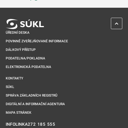
Odkaz se otevře na nové kartě
ZPĚT 
ÚŘEDNÍ DESKA
POVINNĚ ZVEŘEJŇOVANÉ INFORMACE
DÁLKOVÝ PŘÍSTUP
PODATELNA/POKLADNA
ELEKTRONICKÁ PODATELNA
KONTAKTY
SÚKL
SPRÁVA ZÁKLADNÍCH REGISTRŮ
DIGITÁLNÍ A INFORMAČNÍ AGENTURA
MAPA STRÁNEK
272 185 555
INFOLINKA