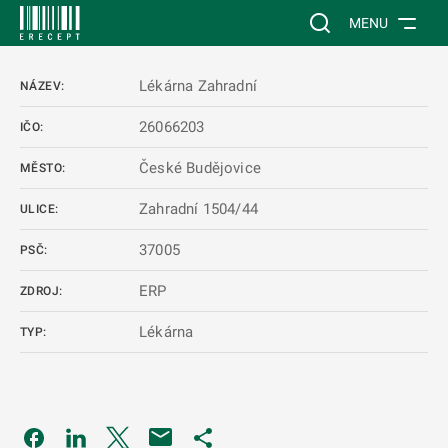
 NA HLAVNÍ OBSAH
Vyhledávání na web
MENU
Lékárna Zahradní
NÁZEV:
26066203
IČO:
České Budějovice
MĚSTO:
Zahradní 1504/44
ULICE:
37005
PSČ:
ERP
ZDROJ:
Lékárna
TYP:
Odkaz se otevře na nové kartě
Odkaz se otevře na nové kartě
Odkaz se otevře na nové kartě