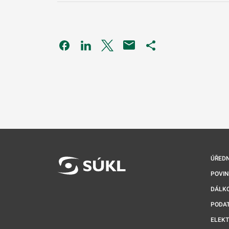
Odkaz se otevře na nové kartě
Odkaz se otevře na nové kartě
Odkaz se otevře na nové kartě
Odkaz se otevře na 
ÚŘEDN
POVI
DÁLKO
PODA
ELEK