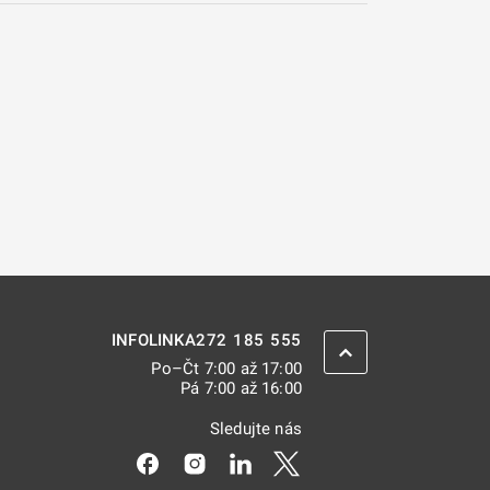
272 185 555
INFOLINKA
ZPĚT NAHORU
Po–Čt 7:00 až 17:00
Pá 7:00 až 16:00
Sledujte nás
Odkaz se otevře na nové kartě
Odkaz se otevře na nové kartě
Odkaz se otevře na nové kar
Odkaz se otevře na nov