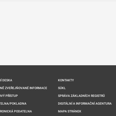
nové kartě
Í DESKA
KONTAKTY
NNĚ ZVEŘEJŇOVANÉ INFORMACE
SÚKL
VÝ PŘÍSTUP
SPRÁVA ZÁKLADNÍCH REGISTRŮ
TELNA/POKLADNA
DIGITÁLNÍ A INFORMAČNÍ AGENTURA
TRONICKÁ PODATELNA
MAPA STRÁNEK