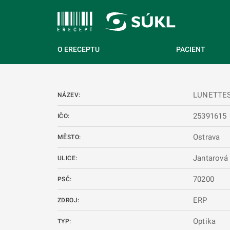
 NA HLAVNÍ OBSAH
O ERECEPTU
PACIENT
LUNETTES 
NÁZEV:
25391615
IČO:
Ostrava
MĚSTO:
Jantarová
ULICE:
70200
PSČ:
ERP
ZDROJ:
Optika
TYP: