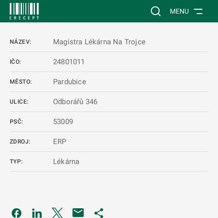
 NA HLAVNÍ OBSAH
Vyhledávání na web
MENU
Magistra Lékárna Na Trojce
NÁZEV:
24801011
IČO:
Pardubice
MĚSTO:
Odborářů 346
ULICE:
53009
PSČ:
ERP
ZDROJ:
Lékárna
TYP:
Odkaz se otevře na nové kartě
Odkaz se otevře na nové kartě
Odkaz se otevře na nové kartě