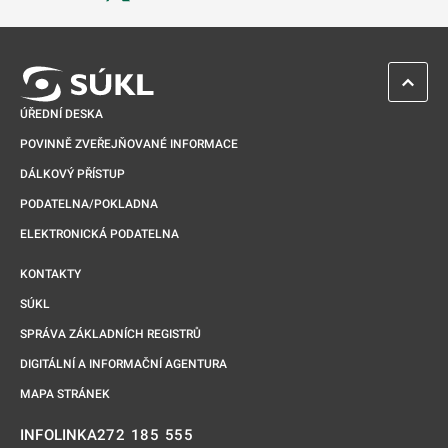
Odkaz se otevře na nové kartě
ZPĚT 
ÚŘEDNÍ DESKA
POVINNĚ ZVEŘEJŇOVANÉ INFORMACE
DÁLKOVÝ PŘÍSTUP
PODATELNA/POKLADNA
ELEKTRONICKÁ PODATELNA
KONTAKTY
SÚKL
SPRÁVA ZÁKLADNÍCH REGISTRŮ
DIGITÁLNÍ A INFORMAČNÍ AGENTURA
MAPA STRÁNEK
272 185 555
INFOLINKA