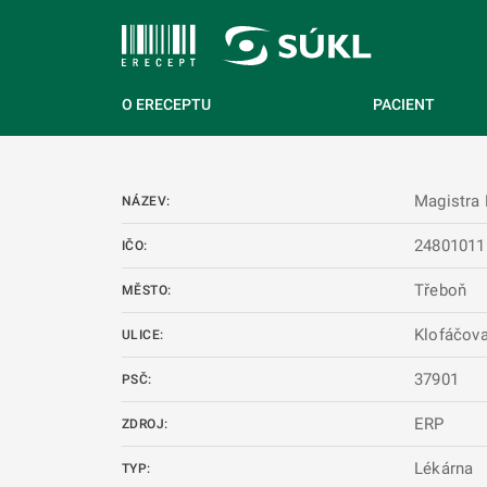
 NA HLAVNÍ OBSAH
O ERECEPTU
PACIENT
Magistra 
NÁZEV:
24801011
IČO:
Třeboň
MĚSTO:
Klofáčov
ULICE:
37901
PSČ:
ERP
ZDROJ:
Lékárna
TYP: