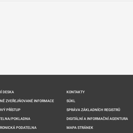
nové kartě
Í DESKA
KONTAKTY
NNĚ ZVEŘEJŇOVANÉ INFORMACE
SÚKL
VÝ PŘÍSTUP
SPRÁVA ZÁKLADNÍCH REGISTRŮ
TELNA/POKLADNA
DIGITÁLNÍ A INFORMAČNÍ AGENTURA
TRONICKÁ PODATELNA
MAPA STRÁNEK