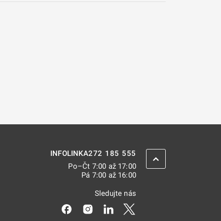
272 185 555
INFOLINKA
ZPĚT NAHORU
Po–Čt 7:00 až 17:00
Pá 7:00 až 16:00
Sledujte nás
Odkaz se otevře na nové kartě
Odkaz se otevře na nové kartě
Odkaz se otevře na nové kar
Odkaz se otevře na nov