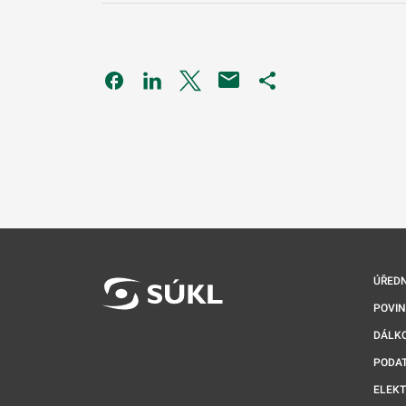
Odkaz se otevře na nové kartě
Odkaz se otevře na nové kartě
Odkaz se otevře na nové kartě
Odkaz se otevře na 
ÚŘEDN
POVI
DÁLKO
PODA
ELEK