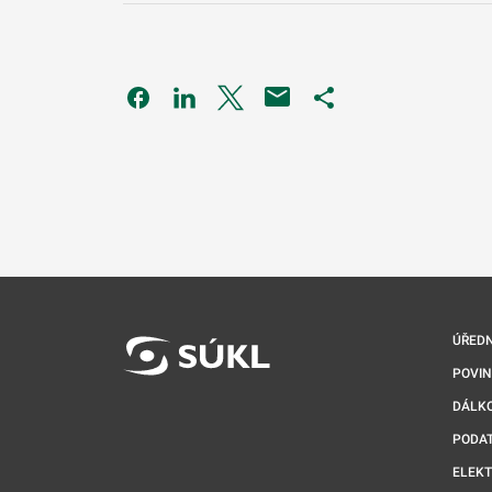
Odkaz se otevře na nové kartě
Odkaz se otevře na nové kartě
Odkaz se otevře na nové kartě
Odkaz se otevře na 
ÚŘEDN
POVI
DÁLKO
PODA
ELEK