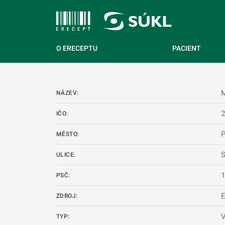
 NA HLAVNÍ OBSAH
O ERECEPTU
PACIENT
M
NÁZEV:
IČO:
P
MĚSTO:
S
ULICE:
PSČ:
ZDROJ:
V
TYP: