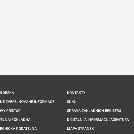
nové kartě
Í DESKA
KONTAKTY
NNĚ ZVEŘEJŇOVANÉ INFORMACE
SÚKL
VÝ PŘÍSTUP
SPRÁVA ZÁKLADNÍCH REGISTRŮ
TELNA/POKLADNA
DIGITÁLNÍ A INFORMAČNÍ AGENTURA
TRONICKÁ PODATELNA
MAPA STRÁNEK