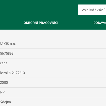
ODBORNÍ PRACOVNÍCI
DODAVA
AXIS a.s.
25675893
raha
lezská 2127/13
12000
ERP
ýdejna