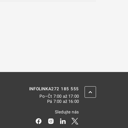
272 185 555
INFOLINKA
ZPĚT NAHORU
Po–Čt 7:00 až 17:00
Pá 7:00 až 16:00
Sledujte nás
Odkaz se otevře na nové kartě
Odkaz se otevře na nové kartě
Odkaz se otevře na nové kar
Odkaz se otevře na nov