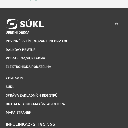
Odkaz se otevře na nové kartě
ZPĚT 
ÚŘEDNÍ DESKA
POVINNĚ ZVEŘEJŇOVANÉ INFORMACE
DÁLKOVÝ PŘÍSTUP
PODATELNA/POKLADNA
ELEKTRONICKÁ PODATELNA
KONTAKTY
SÚKL
SPRÁVA ZÁKLADNÍCH REGISTRŮ
DIGITÁLNÍ A INFORMAČNÍ AGENTURA
MAPA STRÁNEK
272 185 555
INFOLINKA