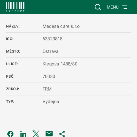
 NA HLAVNÍ OBSAH
Vyhledávání na web
MENU
Medesa care s.r.o
NÁZEV:
63323818
IČO:
Ostrava
MĚSTO:
Klegova 1488/80
ULICE:
70030
PSČ:
FRM
ZDROJ:
Výdejna
TYP:
Odkaz se otevře na nové kartě
Odkaz se otevře na nové kartě
Odkaz se otevře na nové kartě