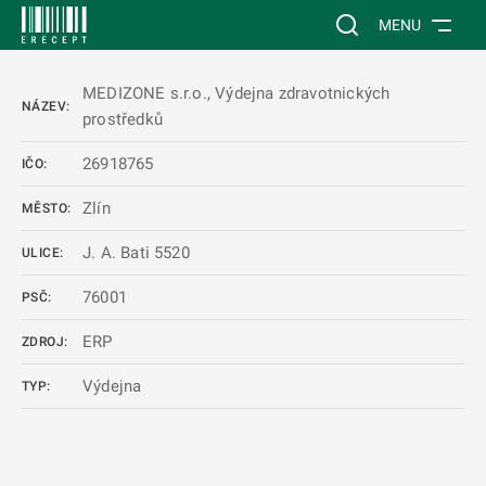
 NA HLAVNÍ OBSAH
Vyhledávání na web
MENU
MEDIZONE s.r.o., Výdejna zdravotnických
NÁZEV:
prostředků
26918765
IČO:
Zlín
MĚSTO:
J. A. Bati 5520
ULICE:
76001
PSČ:
ERP
ZDROJ:
Výdejna
TYP: