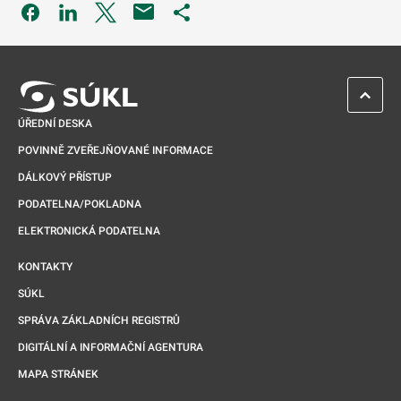
Odkaz se otevře na nové kartě
Odkaz se otevře na nové kartě
Odkaz se otevře na nové kartě
Odkaz se otevře na nové kartě
ZPĚT 
ÚŘEDNÍ DESKA
POVINNĚ ZVEŘEJŇOVANÉ INFORMACE
DÁLKOVÝ PŘÍSTUP
PODATELNA/POKLADNA
ELEKTRONICKÁ PODATELNA
KONTAKTY
SÚKL
SPRÁVA ZÁKLADNÍCH REGISTRŮ
DIGITÁLNÍ A INFORMAČNÍ AGENTURA
MAPA STRÁNEK