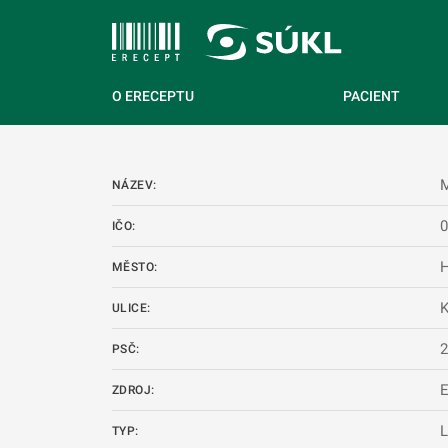
 NA HLAVNÍ OBSAH
O ERECEPTU
PACIENT
M
NÁZEV:
IČO:
H
MĚSTO:
ULICE:
PSČ:
ZDROJ:
L
TYP: