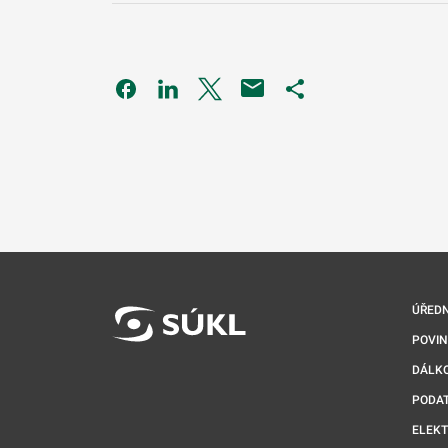
Odkaz se otevře na nové kartě
Odkaz se otevře na nové kartě
Odkaz se otevře na nové kartě
Odkaz se otevře na 
ÚŘEDN
POVI
DÁLKO
PODA
ELEK