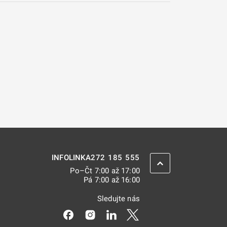
272 185 555
INFOLINKA
ZPĚT NAHORU
Po–Čt 7:00 až 17:00
Pá 7:00 až 16:00
Sledujte nás
Odkaz se otevře na nové kartě
Odkaz se otevře na nové kartě
Odkaz se otevře na nové kar
Odkaz se otevře na nov