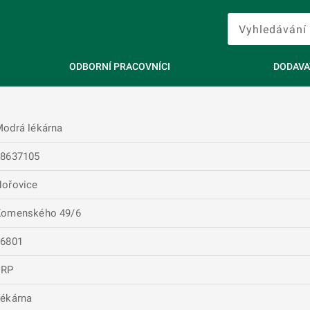
ODBORNÍ PRACOVNÍCI
DODAVA
odrá lékárna
08637105
ořovice
Komenského 49/6
26801
ERP
ékárna