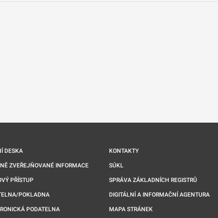
nové kartě
Í DESKA
KONTAKTY
NNĚ ZVEŘEJŇOVANÉ INFORMACE
SÚKL
VÝ PŘÍSTUP
SPRÁVA ZÁKLADNÍCH REGISTRŮ
TELNA/POKLADNA
DIGITÁLNÍ A INFORMAČNÍ AGENTURA
TRONICKÁ PODATELNA
MAPA STRÁNEK