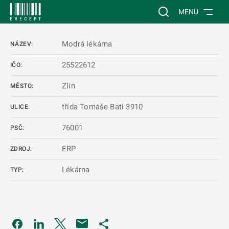
 NA HLAVNÍ OBSAH
Vyhledávání na web
MENU
Modrá lékárna
NÁZEV:
25522612
IČO:
Zlín
MĚSTO:
třída Tomáše Bati 3910
ULICE:
76001
PSČ:
ERP
ZDROJ:
Lékárna
TYP:
Odkaz se otevře na nové kartě
Odkaz se otevře na nové kartě
Odkaz se otevře na nové kartě