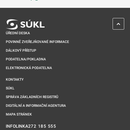
Odkaz se otevře na nové kartě
ZPĚT 
ÚŘEDNÍ DESKA
POVINNĚ ZVEŘEJŇOVANÉ INFORMACE
DÁLKOVÝ PŘÍSTUP
PODATELNA/POKLADNA
ELEKTRONICKÁ PODATELNA
KONTAKTY
SÚKL
SPRÁVA ZÁKLADNÍCH REGISTRŮ
DIGITÁLNÍ A INFORMAČNÍ AGENTURA
MAPA STRÁNEK
272 185 555
INFOLINKA