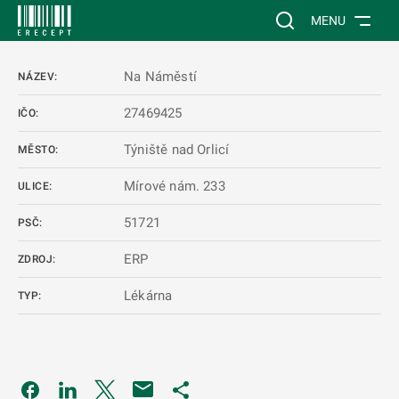
 NA HLAVNÍ OBSAH
Vyhledávání na web
MENU
Na Náměstí
NÁZEV:
27469425
IČO:
Týniště nad Orlicí
MĚSTO:
Mírové nám. 233
ULICE:
51721
PSČ:
ERP
ZDROJ:
Lékárna
TYP:
Odkaz se otevře na nové kartě
Odkaz se otevře na nové kartě
Odkaz se otevře na nové kartě