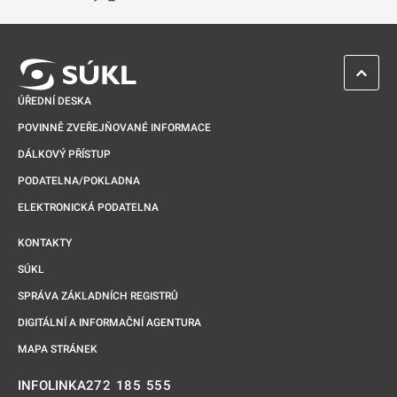
Odkaz se otevře na nové kartě
ZPĚT 
ÚŘEDNÍ DESKA
POVINNĚ ZVEŘEJŇOVANÉ INFORMACE
DÁLKOVÝ PŘÍSTUP
PODATELNA/POKLADNA
ELEKTRONICKÁ PODATELNA
KONTAKTY
SÚKL
SPRÁVA ZÁKLADNÍCH REGISTRŮ
DIGITÁLNÍ A INFORMAČNÍ AGENTURA
MAPA STRÁNEK
272 185 555
INFOLINKA