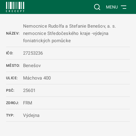
 NA HLAVNÍ OBSAH
Vyhledávání na web
MENU
Nemocnice Rudolfa a Stefanie Benešov, a. s.
nemocnice Středočeského kraje -výdejna
NÁZEV:
foniatrických pomůcke
27253236
IČO:
Benešov
MĚSTO:
Máchova 400
ULICE:
25601
PSČ:
FRM
ZDROJ:
Výdejna
TYP: