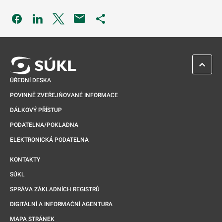
Odkaz se otevře na nové kartě
Odkaz se otevře na nové kartě
Odkaz se otevře na nové kartě
Odkaz se otevře na nové kartě
ZPĚT 
ÚŘEDNÍ DESKA
POVINNĚ ZVEŘEJŇOVANÉ INFORMACE
DÁLKOVÝ PŘÍSTUP
PODATELNA/POKLADNA
ELEKTRONICKÁ PODATELNA
KONTAKTY
SÚKL
SPRÁVA ZÁKLADNÍCH REGISTRŮ
DIGITÁLNÍ A INFORMAČNÍ AGENTURA
MAPA STRÁNEK