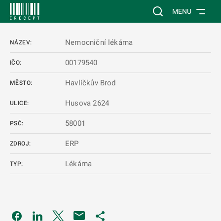
 NA HLAVNÍ OBSAH
Vyhledávání na web
MENU
Nemocniční lékárna
NÁZEV:
00179540
IČO:
Havlíčkův Brod
MĚSTO:
Husova 2624
ULICE:
58001
PSČ:
ERP
ZDROJ:
Lékárna
TYP:
Odkaz se otevře na nové kartě
Odkaz se otevře na nové kartě
Odkaz se otevře na nové kartě