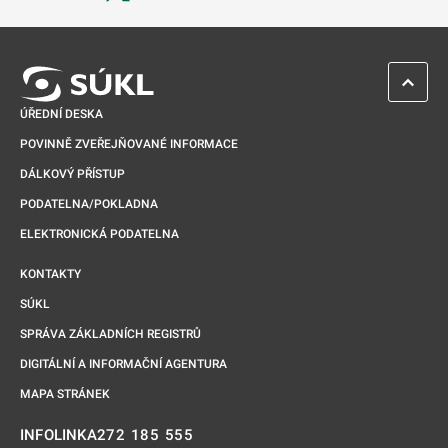
Odkaz se otevře na nové kartě
ZPĚT 
ÚŘEDNÍ DESKA
POVINNĚ ZVEŘEJŇOVANÉ INFORMACE
DÁLKOVÝ PŘÍSTUP
PODATELNA/POKLADNA
ELEKTRONICKÁ PODATELNA
KONTAKTY
SÚKL
SPRÁVA ZÁKLADNÍCH REGISTRŮ
DIGITÁLNÍ A INFORMAČNÍ AGENTURA
MAPA STRÁNEK
272 185 555
INFOLINKA