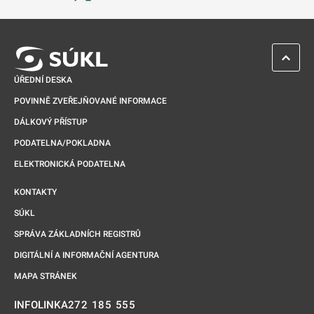
Odkaz se otevře na nové kartě
ZPĚT 
ÚŘEDNÍ DESKA
POVINNĚ ZVEŘEJŇOVANÉ INFORMACE
DÁLKOVÝ PŘÍSTUP
PODATELNA/POKLADNA
ELEKTRONICKÁ PODATELNA
KONTAKTY
SÚKL
SPRÁVA ZÁKLADNÍCH REGISTRŮ
DIGITÁLNÍ A INFORMAČNÍ AGENTURA
MAPA STRÁNEK
272 185 555
INFOLINKA