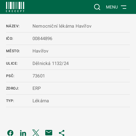
 NA HLAVNÍ OBSAH
Vyhledávání na web
MENU
Nemocniční lékárna Havířov
NÁZEV:
00844896
IČO:
Havířov
MĚSTO:
Dělnická 1132/24
ULICE:
73601
PSČ:
ERP
ZDROJ:
Lékárna
TYP:
Odkaz se otevře na nové kartě
Odkaz se otevře na nové kartě
Odkaz se otevře na nové kartě