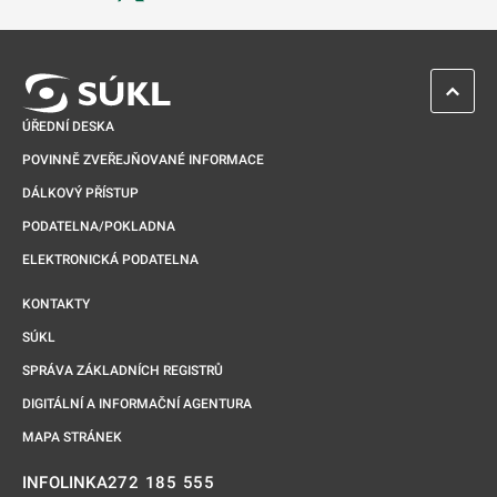
Odkaz se otevře na nové kartě
ZPĚT 
ÚŘEDNÍ DESKA
POVINNĚ ZVEŘEJŇOVANÉ INFORMACE
DÁLKOVÝ PŘÍSTUP
PODATELNA/POKLADNA
ELEKTRONICKÁ PODATELNA
KONTAKTY
SÚKL
SPRÁVA ZÁKLADNÍCH REGISTRŮ
DIGITÁLNÍ A INFORMAČNÍ AGENTURA
MAPA STRÁNEK
272 185 555
INFOLINKA