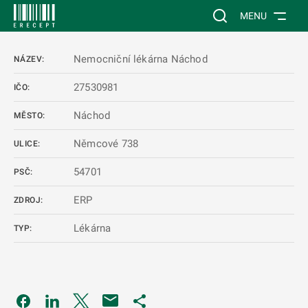
 NA HLAVNÍ OBSAH
Vyhledávání na web
MENU
Nemocniční lékárna Náchod
NÁZEV:
27530981
IČO:
Náchod
MĚSTO:
Němcové 738
ULICE:
54701
PSČ:
ERP
ZDROJ:
Lékárna
TYP:
Odkaz se otevře na nové kartě
Odkaz se otevře na nové kartě
Odkaz se otevře na nové kartě