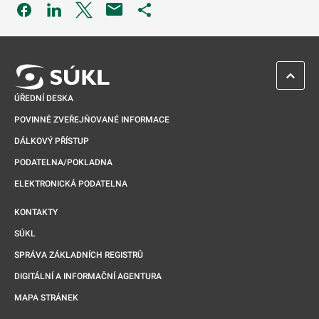
Odkaz se otevře na nové kartě
Odkaz se otevře na nové kartě
Odkaz se otevře na nové kartě
Odkaz se otevře na nové kartě
ZPĚT 
ÚŘEDNÍ DESKA
POVINNĚ ZVEŘEJŇOVANÉ INFORMACE
DÁLKOVÝ PŘÍSTUP
PODATELNA/POKLADNA
ELEKTRONICKÁ PODATELNA
KONTAKTY
SÚKL
SPRÁVA ZÁKLADNÍCH REGISTRŮ
DIGITÁLNÍ A INFORMAČNÍ AGENTURA
MAPA STRÁNEK