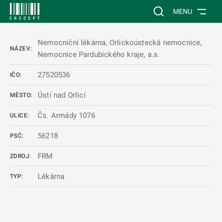
 NA HLAVNÍ OBSAH
Vyhledávání na web
MENU
Nemocniční lékárna, Orlickoústecká nemocnice,
NÁZEV:
Nemocnice Pardubického kraje, a.s.
27520536
IČO:
Ústí nad Orlicí
MĚSTO:
Čs. Armády 1076
ULICE:
56218
PSČ:
FRM
ZDROJ:
Lékárna
TYP: