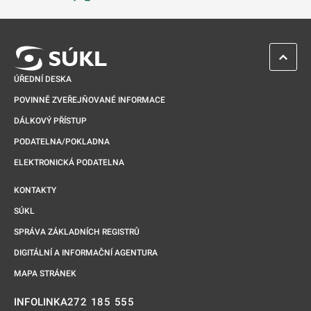
Odkaz se otevře na nové kartě
ZPĚT 
ÚŘEDNÍ DESKA
POVINNĚ ZVEŘEJŇOVANÉ INFORMACE
DÁLKOVÝ PŘÍSTUP
PODATELNA/POKLADNA
ELEKTRONICKÁ PODATELNA
KONTAKTY
SÚKL
SPRÁVA ZÁKLADNÍCH REGISTRŮ
DIGITÁLNÍ A INFORMAČNÍ AGENTURA
MAPA STRÁNEK
272 185 555
INFOLINKA