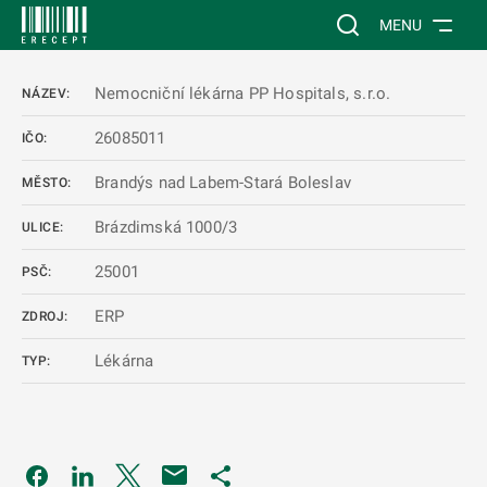
 NA HLAVNÍ OBSAH
Vyhledávání na web
MENU
Nemocniční lékárna PP Hospitals, s.r.o.
NÁZEV:
26085011
IČO:
Brandýs nad Labem-Stará Boleslav
MĚSTO:
Brázdimská 1000/3
ULICE:
25001
PSČ:
ERP
ZDROJ:
Lékárna
TYP:
Odkaz se otevře na nové kartě
Odkaz se otevře na nové kartě
Odkaz se otevře na nové kartě