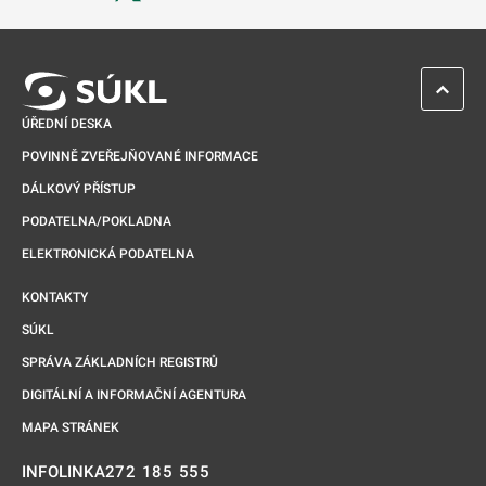
Odkaz se otevře na nové kartě
ZPĚT 
ÚŘEDNÍ DESKA
POVINNĚ ZVEŘEJŇOVANÉ INFORMACE
DÁLKOVÝ PŘÍSTUP
PODATELNA/POKLADNA
ELEKTRONICKÁ PODATELNA
KONTAKTY
SÚKL
SPRÁVA ZÁKLADNÍCH REGISTRŮ
DIGITÁLNÍ A INFORMAČNÍ AGENTURA
MAPA STRÁNEK
272 185 555
INFOLINKA