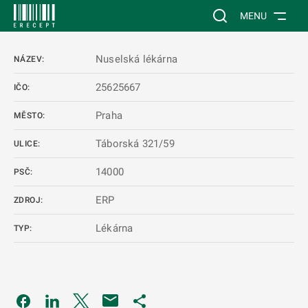
 NA HLAVNÍ OBSAH
Vyhledávání na web
MENU
Nuselská lékárna
NÁZEV:
25625667
IČO:
Praha
MĚSTO:
Táborská 321/59
ULICE:
14000
PSČ:
ERP
ZDROJ:
Lékárna
TYP:
Odkaz se otevře na nové kartě
Odkaz se otevře na nové kartě
Odkaz se otevře na nové kartě