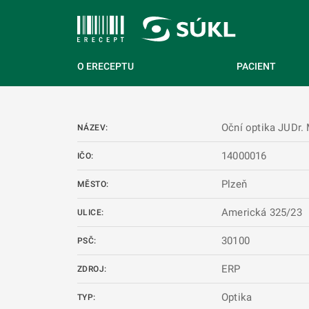
 NA HLAVNÍ OBSAH
O ERECEPTU
PACIENT
Oční optika JUDr.
NÁZEV:
14000016
IČO:
Plzeň
MĚSTO:
Americká 325/23
ULICE:
30100
PSČ:
ERP
ZDROJ:
Optika
TYP: