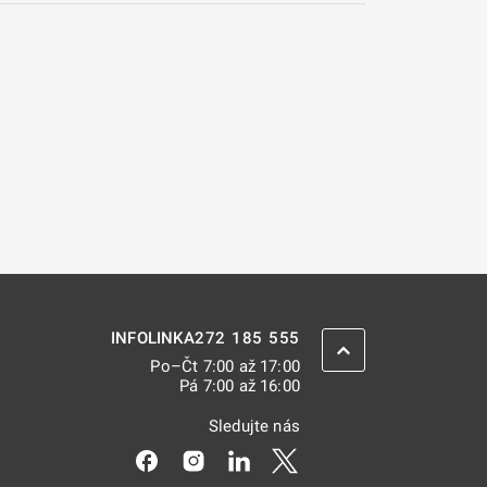
272 185 555
INFOLINKA
ZPĚT NAHORU
Po–Čt 7:00 až 17:00
Pá 7:00 až 16:00
Sledujte nás
Odkaz se otevře na nové kartě
Odkaz se otevře na nové kartě
Odkaz se otevře na nové kar
Odkaz se otevře na nov