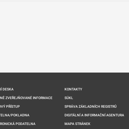
nové kartě
Í DESKA
KONTAKTY
NNĚ ZVEŘEJŇOVANÉ INFORMACE
SÚKL
VÝ PŘÍSTUP
SPRÁVA ZÁKLADNÍCH REGISTRŮ
TELNA/POKLADNA
DIGITÁLNÍ A INFORMAČNÍ AGENTURA
TRONICKÁ PODATELNA
MAPA STRÁNEK