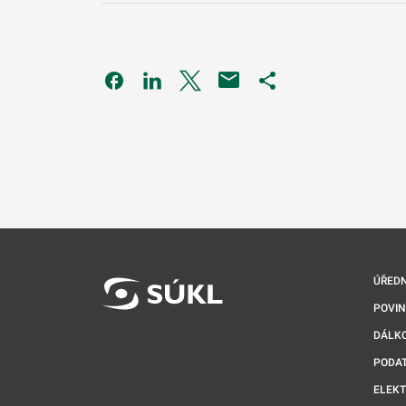
Odkaz se otevře na nové kartě
Odkaz se otevře na nové kartě
Odkaz se otevře na nové kartě
Odkaz se otevře na 
ÚŘEDN
POVI
DÁLKO
PODA
ELEK