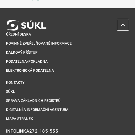
Odkaz se otevře na nové kartě
ZPĚT 
ÚŘEDNÍ DESKA
POVINNĚ ZVEŘEJŇOVANÉ INFORMACE
DÁLKOVÝ PŘÍSTUP
PODATELNA/POKLADNA
ELEKTRONICKÁ PODATELNA
KONTAKTY
SÚKL
SPRÁVA ZÁKLADNÍCH REGISTRŮ
DIGITÁLNÍ A INFORMAČNÍ AGENTURA
MAPA STRÁNEK
272 185 555
INFOLINKA