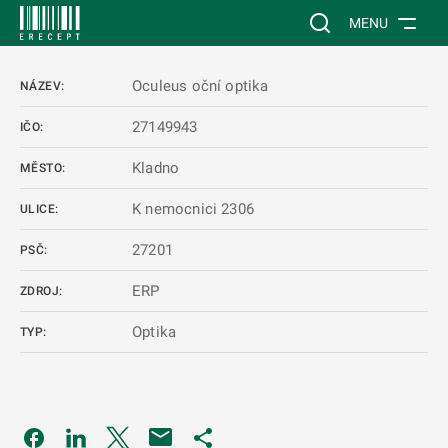
 NA HLAVNÍ OBSAH
Vyhledávání na web
MENU
Oculeus oční optika
NÁZEV:
27149943
IČO:
Kladno
MĚSTO:
K nemocnici 2306
ULICE:
27201
PSČ:
ERP
ZDROJ:
Optika
TYP:
Odkaz se otevře na nové kartě
Odkaz se otevře na nové kartě
Odkaz se otevře na nové kartě