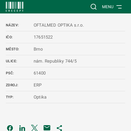
 NA HLAVNÍ OBSAH
Vyhledávání na web
MENU
OFTALMED OPTIKA s.r.o.
NÁZEV:
17651522
IČO:
Brno
MĚSTO:
nám. Republiky 744/5
ULICE:
61400
PSČ:
ERP
ZDROJ:
Optika
TYP:
Odkaz se otevře na nové kartě
Odkaz se otevře na nové kartě
Odkaz se otevře na nové kartě