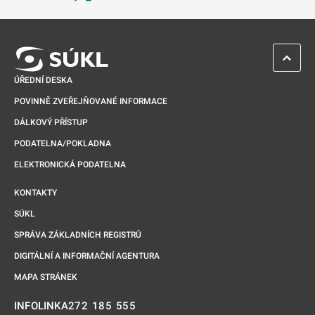
Odkaz se otevře na nové kartě
ZPĚT 
ÚŘEDNÍ DESKA
POVINNĚ ZVEŘEJŇOVANÉ INFORMACE
DÁLKOVÝ PŘÍSTUP
PODATELNA/POKLADNA
ELEKTRONICKÁ PODATELNA
KONTAKTY
SÚKL
SPRÁVA ZÁKLADNÍCH REGISTRŮ
DIGITÁLNÍ A INFORMAČNÍ AGENTURA
MAPA STRÁNEK
272 185 555
INFOLINKA