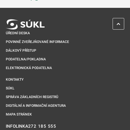
Odkaz se otevře na nové kartě
ZPĚT 
ÚŘEDNÍ DESKA
POVINNĚ ZVEŘEJŇOVANÉ INFORMACE
DÁLKOVÝ PŘÍSTUP
PODATELNA/POKLADNA
ELEKTRONICKÁ PODATELNA
KONTAKTY
SÚKL
SPRÁVA ZÁKLADNÍCH REGISTRŮ
DIGITÁLNÍ A INFORMAČNÍ AGENTURA
MAPA STRÁNEK
272 185 555
INFOLINKA