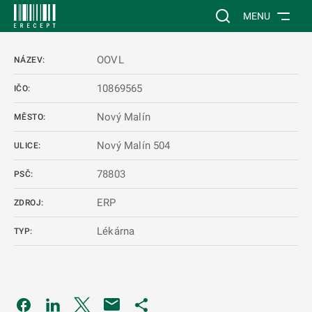
 NA HLAVNÍ OBSAH
Vyhledávání na web
MENU
OOVL
NÁZEV:
10869565
IČO:
Nový Malín
MĚSTO:
Nový Malín 504
ULICE:
78803
PSČ:
ERP
ZDROJ:
Lékárna
TYP:
Odkaz se otevře na nové kartě
Odkaz se otevře na nové kartě
Odkaz se otevře na nové kartě