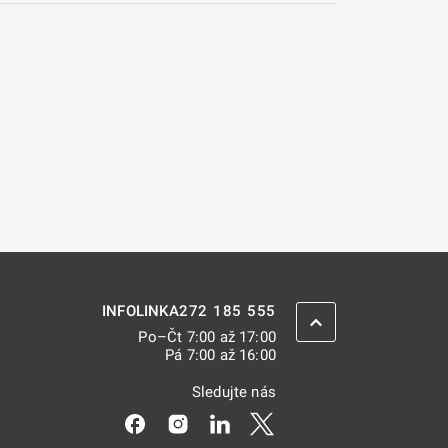
272 185 555
INFOLINKA
ZPĚT NAHORU
Po–Čt 7:00 až 17:00
Pá 7:00 až 16:00
Sledujte nás
Odkaz se otevře na nové kartě
Odkaz se otevře na nové kartě
Odkaz se otevře na nové kar
Odkaz se otevře na nov