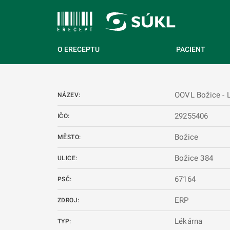
 NA HLAVNÍ OBSAH
O ERECEPTU
PACIENT
OOVL Božice - L
NÁZEV:
29255406
IČO:
Božice
MĚSTO:
Božice 384
ULICE:
67164
PSČ:
ERP
ZDROJ:
Lékárna
TYP: