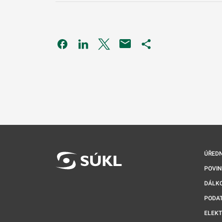
Odkaz se otevře na nové kartě
Odkaz se otevře na nové kartě
Odkaz se otevře na nové kartě
Odkaz se otevře na 
ÚŘEDN
POVI
DÁLKO
PODA
ELEK