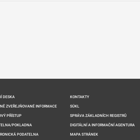
nové kartě
Í DESKA
KONTAKTY
NNĚ ZVEŘEJŇOVANÉ INFORMACE
SÚKL
VÝ PŘÍSTUP
SPRÁVA ZÁKLADNÍCH REGISTRŮ
TELNA/POKLADNA
DIGITÁLNÍ A INFORMAČNÍ AGENTURA
TRONICKÁ PODATELNA
MAPA STRÁNEK