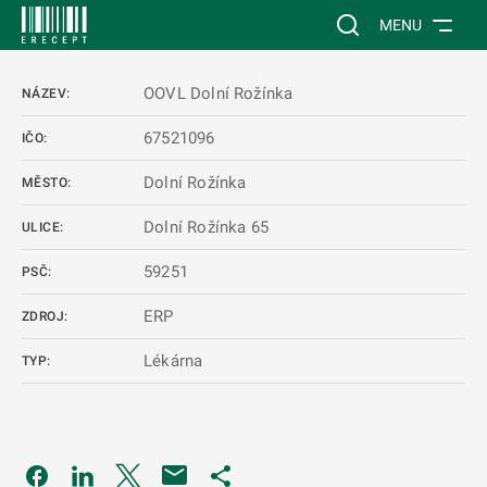
 NA HLAVNÍ OBSAH
Vyhledávání na web
MENU
OOVL Dolní Rožínka
NÁZEV:
67521096
IČO:
Dolní Rožínka
MĚSTO:
Dolní Rožínka 65
ULICE:
59251
PSČ:
ERP
ZDROJ:
Lékárna
TYP:
Odkaz se otevře na nové kartě
Odkaz se otevře na nové kartě
Odkaz se otevře na nové kartě