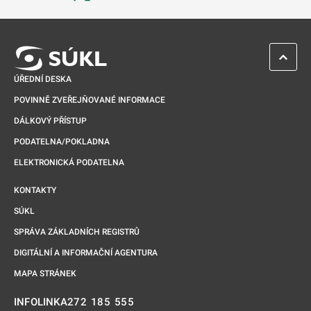
Odkaz se otevře na nové kartě
ZPĚT 
ÚŘEDNÍ DESKA
POVINNĚ ZVEŘEJŇOVANÉ INFORMACE
DÁLKOVÝ PŘÍSTUP
PODATELNA/POKLADNA
ELEKTRONICKÁ PODATELNA
KONTAKTY
SÚKL
SPRÁVA ZÁKLADNÍCH REGISTRŮ
DIGITÁLNÍ A INFORMAČNÍ AGENTURA
MAPA STRÁNEK
272 185 555
INFOLINKA