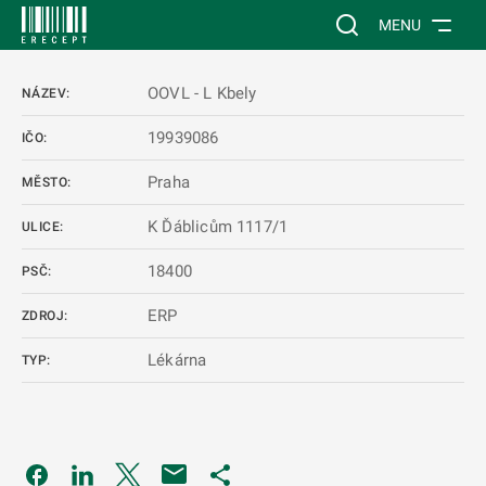
 NA HLAVNÍ OBSAH
Vyhledávání na web
MENU
OOVL - L Kbely
NÁZEV:
19939086
IČO:
Praha
MĚSTO:
K Ďáblicům 1117/1
ULICE:
18400
PSČ:
ERP
ZDROJ:
Lékárna
TYP:
Odkaz se otevře na nové kartě
Odkaz se otevře na nové kartě
Odkaz se otevře na nové kartě