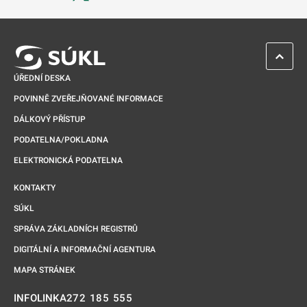
Odkaz se otevře na nové kartě
ZPĚT 
ÚŘEDNÍ DESKA
POVINNĚ ZVEŘEJŇOVANÉ INFORMACE
DÁLKOVÝ PŘÍSTUP
PODATELNA/POKLADNA
ELEKTRONICKÁ PODATELNA
KONTAKTY
SÚKL
SPRÁVA ZÁKLADNÍCH REGISTRŮ
DIGITÁLNÍ A INFORMAČNÍ AGENTURA
MAPA STRÁNEK
272 185 555
INFOLINKA