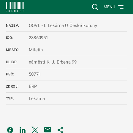
 NA HLAVNÍ OBSAH
Vyhledávání na web
MENU
OOVL - L Lékárna U České koruny
NÁZEV:
28860951
IČO:
Miletín
MĚSTO:
náměstí K. J. Erbena 99
ULICE:
50771
PSČ:
ERP
ZDROJ:
Lékárna
TYP:
Odkaz se otevře na nové kartě
Odkaz se otevře na nové kartě
Odkaz se otevře na nové kartě