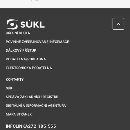
Odkaz se otevře na nové kartě
ZPĚT 
ÚŘEDNÍ DESKA
POVINNĚ ZVEŘEJŇOVANÉ INFORMACE
DÁLKOVÝ PŘÍSTUP
PODATELNA/POKLADNA
ELEKTRONICKÁ PODATELNA
KONTAKTY
SÚKL
SPRÁVA ZÁKLADNÍCH REGISTRŮ
DIGITÁLNÍ A INFORMAČNÍ AGENTURA
MAPA STRÁNEK
272 185 555
INFOLINKA