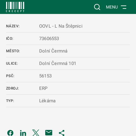
 NA HLAVNÍ OBSAH
Vyhledávání na web
MENU
OOVL - L Na Štěpnici
NÁZEV:
73606553
IČO:
Dolní Čermná
MĚSTO:
Dolní Čermná 101
ULICE:
56153
PSČ:
ERP
ZDROJ:
Lékárna
TYP:
Odkaz se otevře na nové kartě
Odkaz se otevře na nové kartě
Odkaz se otevře na nové kartě