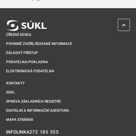
Odkaz se otevře na nové kartě
ZPĚT 
ÚŘEDNÍ DESKA
POVINNĚ ZVEŘEJŇOVANÉ INFORMACE
DÁLKOVÝ PŘÍSTUP
PODATELNA/POKLADNA
ELEKTRONICKÁ PODATELNA
KONTAKTY
SÚKL
SPRÁVA ZÁKLADNÍCH REGISTRŮ
DIGITÁLNÍ A INFORMAČNÍ AGENTURA
MAPA STRÁNEK
272 185 555
INFOLINKA