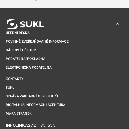
Odkaz se otevře na nové kartě
ZPĚT 
ÚŘEDNÍ DESKA
POVINNĚ ZVEŘEJŇOVANÉ INFORMACE
DÁLKOVÝ PŘÍSTUP
PODATELNA/POKLADNA
ELEKTRONICKÁ PODATELNA
KONTAKTY
SÚKL
SPRÁVA ZÁKLADNÍCH REGISTRŮ
DIGITÁLNÍ A INFORMAČNÍ AGENTURA
MAPA STRÁNEK
272 185 555
INFOLINKA