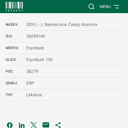
 NA HLAVNÍ OBSAH
Vyhledávání na web
MENU
OOVL - L Nemocnice Český Krumlov
NÁZEV:
26095149
IČO:
Frymburk
MĚSTO:
Frymburk 193
ULICE:
38279
PSČ:
ERP
ZDROJ:
Lékárna
TYP:
Odkaz se otevře na nové kartě
Odkaz se otevře na nové kartě
Odkaz se otevře na nové kartě