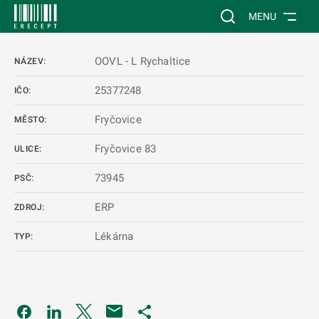
 NA HLAVNÍ OBSAH
Vyhledávání na web
MENU
OOVL - L Rychaltice
NÁZEV:
25377248
IČO:
Fryčovice
MĚSTO:
Fryčovice 83
ULICE:
73945
PSČ:
ERP
ZDROJ:
Lékárna
TYP:
Odkaz se otevře na nové kartě
Odkaz se otevře na nové kartě
Odkaz se otevře na nové kartě