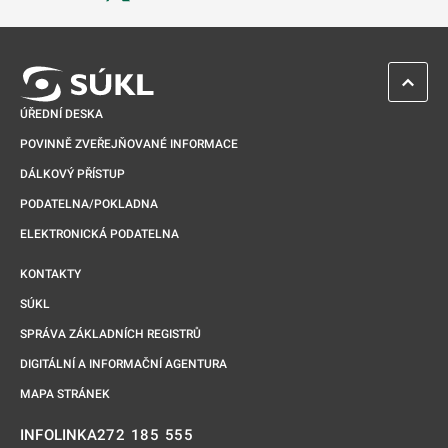
Odkaz se otevře na nové kartě
ZPĚT 
ÚŘEDNÍ DESKA
POVINNĚ ZVEŘEJŇOVANÉ INFORMACE
DÁLKOVÝ PŘÍSTUP
PODATELNA/POKLADNA
ELEKTRONICKÁ PODATELNA
KONTAKTY
SÚKL
SPRÁVA ZÁKLADNÍCH REGISTRŮ
DIGITÁLNÍ A INFORMAČNÍ AGENTURA
MAPA STRÁNEK
272 185 555
INFOLINKA