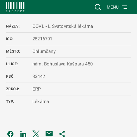
 NA HLAVNÍ OBSAH
Vyhledávání na web
MENU
OOVL - L Svatovítská lékárna
NÁZEV:
25216791
IČO:
Chlumčany
MĚSTO:
nám. Bohuslava Kašpara 450
ULICE:
33442
PSČ:
ERP
ZDROJ:
Lékárna
TYP:
Odkaz se otevře na nové kartě
Odkaz se otevře na nové kartě
Odkaz se otevře na nové kartě