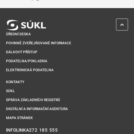
Odkaz se otevře na nové kartě
ZPĚT 
ÚŘEDNÍ DESKA
POVINNĚ ZVEŘEJŇOVANÉ INFORMACE
DÁLKOVÝ PŘÍSTUP
PODATELNA/POKLADNA
ELEKTRONICKÁ PODATELNA
KONTAKTY
SÚKL
SPRÁVA ZÁKLADNÍCH REGISTRŮ
DIGITÁLNÍ A INFORMAČNÍ AGENTURA
MAPA STRÁNEK
272 185 555
INFOLINKA