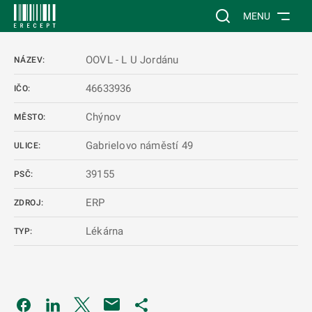
 NA HLAVNÍ OBSAH
Vyhledávání na web
MENU
OOVL - L U Jordánu
NÁZEV:
46633936
IČO:
Chýnov
MĚSTO:
Gabrielovo náměstí 49
ULICE:
39155
PSČ:
ERP
ZDROJ:
Lékárna
TYP:
Odkaz se otevře na nové kartě
Odkaz se otevře na nové kartě
Odkaz se otevře na nové kartě