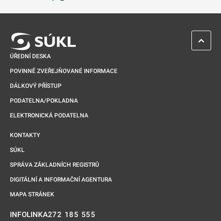
Odkaz se otevře na nové kartě
ZPĚT 
ÚŘEDNÍ DESKA
POVINNĚ ZVEŘEJŇOVANÉ INFORMACE
DÁLKOVÝ PŘÍSTUP
PODATELNA/POKLADNA
ELEKTRONICKÁ PODATELNA
KONTAKTY
SÚKL
SPRÁVA ZÁKLADNÍCH REGISTRŮ
DIGITÁLNÍ A INFORMAČNÍ AGENTURA
MAPA STRÁNEK
272 185 555
INFOLINKA