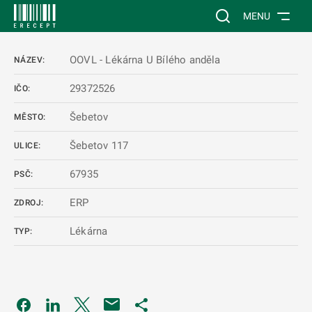
 NA HLAVNÍ OBSAH
Vyhledávání na web
MENU
OOVL - Lékárna U Bílého anděla
NÁZEV:
29372526
IČO:
Šebetov
MĚSTO:
Šebetov 117
ULICE:
67935
PSČ:
ERP
ZDROJ:
Lékárna
TYP:
Odkaz se otevře na nové kartě
Odkaz se otevře na nové kartě
Odkaz se otevře na nové kartě