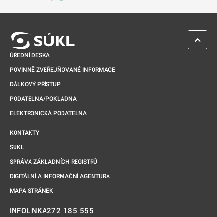
Odkaz se otevře na nové kartě
ZPĚT 
ÚŘEDNÍ DESKA
POVINNĚ ZVEŘEJŇOVANÉ INFORMACE
DÁLKOVÝ PŘÍSTUP
PODATELNA/POKLADNA
ELEKTRONICKÁ PODATELNA
KONTAKTY
SÚKL
SPRÁVA ZÁKLADNÍCH REGISTRŮ
DIGITÁLNÍ A INFORMAČNÍ AGENTURA
MAPA STRÁNEK
272 185 555
INFOLINKA