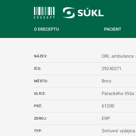
 NA HLAVNÍ OBSAH
O ERECEPTU
PACIENT
ORL ambulance s 
NÁZEV:
29240271
IČO:
Brno
MĚSTO:
Palackého třída
ULICE:
61200
PSČ:
ERP
ZDROJ:
Smluvní výdejna
TYP: