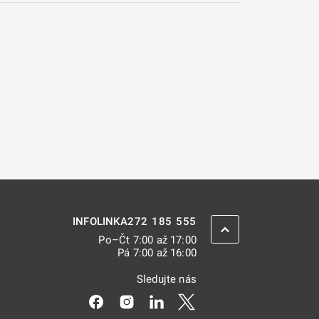
272 185 555
INFOLINKA
ZPĚT NAHORU
Po–Čt 7:00 až 17:00
Pá 7:00 až 16:00
Sledujte nás
Odkaz se otevře na nové kartě
Odkaz se otevře na nové kartě
Odkaz se otevře na nové kar
Odkaz se otevře na nov