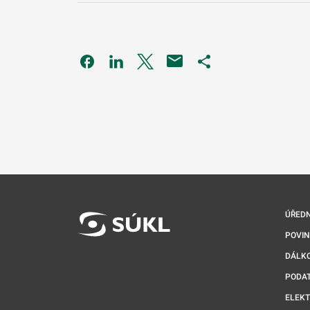
Odkaz se otevře na nové kartě
Odkaz se otevře na nové kartě
Odkaz se otevře na nové kartě
Odkaz se otevře na 
ÚŘEDN
POVI
DÁLKO
PODA
ELEK