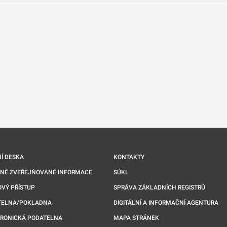
nové kartě
Í DESKA
KONTAKTY
NNĚ ZVEŘEJŇOVANÉ INFORMACE
SÚKL
VÝ PŘÍSTUP
SPRÁVA ZÁKLADNÍCH REGISTRŮ
TELNA/POKLADNA
DIGITÁLNÍ A INFORMAČNÍ AGENTURA
TRONICKÁ PODATELNA
MAPA STRÁNEK