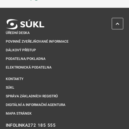
Odkaz se otevře na nové kartě
ZPĚT 
ÚŘEDNÍ DESKA
POVINNĚ ZVEŘEJŇOVANÉ INFORMACE
DÁLKOVÝ PŘÍSTUP
PODATELNA/POKLADNA
ELEKTRONICKÁ PODATELNA
KONTAKTY
SÚKL
SPRÁVA ZÁKLADNÍCH REGISTRŮ
DIGITÁLNÍ A INFORMAČNÍ AGENTURA
MAPA STRÁNEK
272 185 555
INFOLINKA