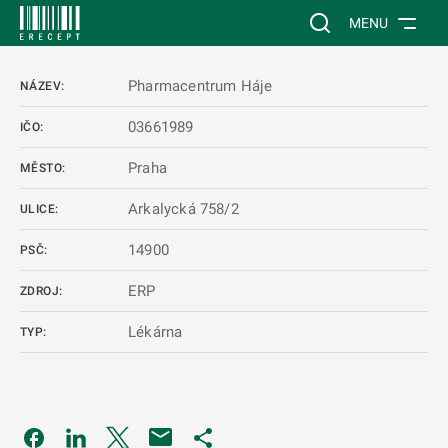
 NA HLAVNÍ OBSAH
Vyhledávání na web
MENU
Pharmacentrum Háje
NÁZEV:
03661989
IČO:
Praha
MĚSTO:
Arkalycká 758/2
ULICE:
14900
PSČ:
ERP
ZDROJ:
Lékárna
TYP:
Odkaz se otevře na nové kartě
Odkaz se otevře na nové kartě
Odkaz se otevře na nové kartě