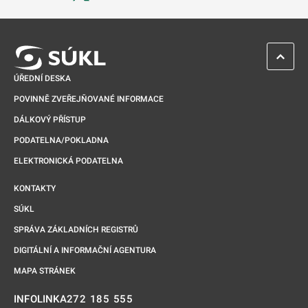
Odkaz se otevře na nové kartě
ZPĚT 
ÚŘEDNÍ DESKA
POVINNĚ ZVEŘEJŇOVANÉ INFORMACE
DÁLKOVÝ PŘÍSTUP
PODATELNA/POKLADNA
ELEKTRONICKÁ PODATELNA
KONTAKTY
SÚKL
SPRÁVA ZÁKLADNÍCH REGISTRŮ
DIGITÁLNÍ A INFORMAČNÍ AGENTURA
MAPA STRÁNEK
272 185 555
INFOLINKA