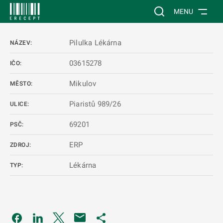
 NA HLAVNÍ OBSAH
Vyhledávání na web
MENU
Pilulka Lékárna
NÁZEV:
03615278
IČO:
Mikulov
MĚSTO:
Piaristů 989/26
ULICE:
69201
PSČ:
ERP
ZDROJ:
Lékárna
TYP:
Odkaz se otevře na nové kartě
Odkaz se otevře na nové kartě
Odkaz se otevře na nové kartě