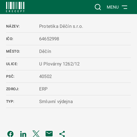
 NA HLAVNÍ OBSAH
Vyhledávání na web
MENU
Protetika Děčín s.r.o.
NÁZEV:
64652998
IČO:
Děčín
MĚSTO:
U Plovárny 1262/12
ULICE:
40502
PSČ:
ERP
ZDROJ:
Smluvní výdejna
TYP:
Odkaz se otevře na nové kartě
Odkaz se otevře na nové kartě
Odkaz se otevře na nové kartě