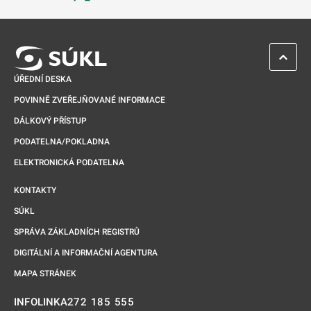
Odkaz se otevře na nové kartě
ZPĚT 
ÚŘEDNÍ DESKA
POVINNĚ ZVEŘEJŇOVANÉ INFORMACE
DÁLKOVÝ PŘÍSTUP
PODATELNA/POKLADNA
ELEKTRONICKÁ PODATELNA
KONTAKTY
SÚKL
SPRÁVA ZÁKLADNÍCH REGISTRŮ
DIGITÁLNÍ A INFORMAČNÍ AGENTURA
MAPA STRÁNEK
272 185 555
INFOLINKA