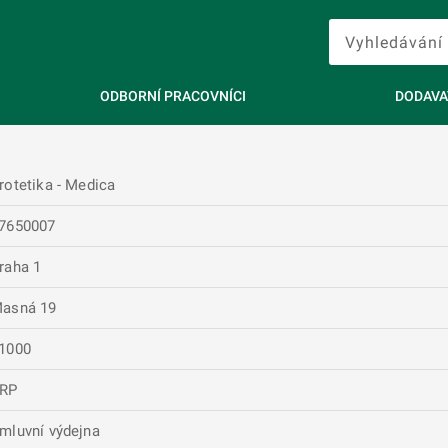
ODBORNÍ PRACOVNÍCI
DODAVA
rotetika - Medica
7650007
raha 1
asná 19
1000
RP
mluvní výdejna