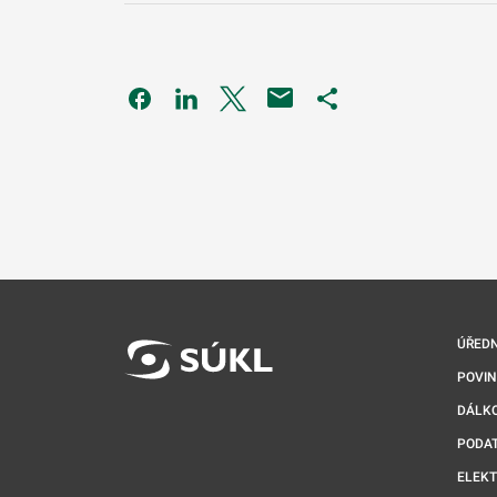
Odkaz se otevře na nové kartě
Odkaz se otevře na nové kartě
Odkaz se otevře na nové kartě
Odkaz se otevře na 
ÚŘEDN
POVI
DÁLKO
PODA
ELEK