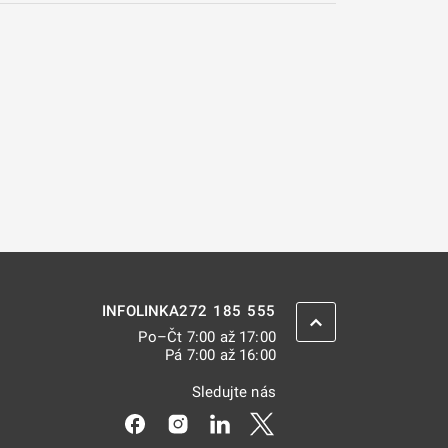
272 185 555
INFOLINKA
ZPĚT NAHORU
Po–Čt 7:00 až 17:00
Pá 7:00 až 16:00
Sledujte nás
Odkaz se otevře na nové kartě
Odkaz se otevře na nové kartě
Odkaz se otevře na nové kar
Odkaz se otevře na nov