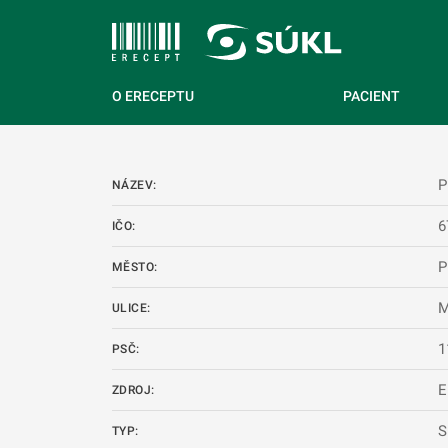
 NA HLAVNÍ OBSAH
O ERECEPTU
PACIENT
P
NÁZEV:
6
IČO:
P
MĚSTO:
M
ULICE:
1
PSČ:
E
ZDROJ:
S
TYP: