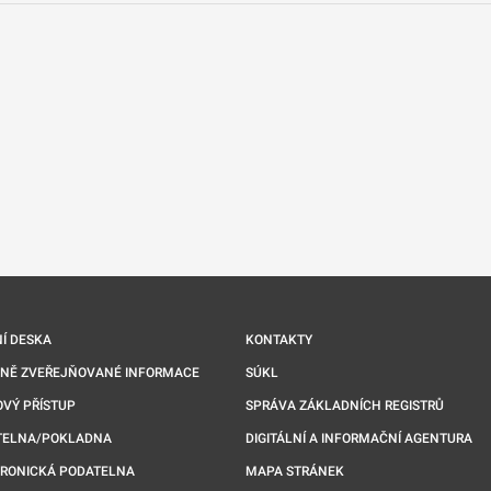
nové kartě
Í DESKA
KONTAKTY
NNĚ ZVEŘEJŇOVANÉ INFORMACE
SÚKL
VÝ PŘÍSTUP
SPRÁVA ZÁKLADNÍCH REGISTRŮ
TELNA/POKLADNA
DIGITÁLNÍ A INFORMAČNÍ AGENTURA
TRONICKÁ PODATELNA
MAPA STRÁNEK