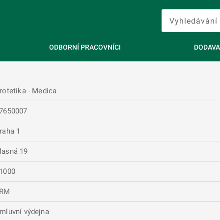
ODBORNÍ PRACOVNÍCI
DODAVA
rotetika - Medica
7650007
raha 1
asná 19
1000
FRM
mluvní výdejna