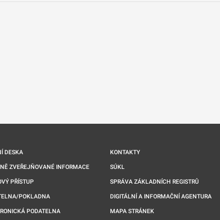
nové kartě
Í DESKA
KONTAKTY
NNĚ ZVEŘEJŇOVANÉ INFORMACE
SÚKL
VÝ PŘÍSTUP
SPRÁVA ZÁKLADNÍCH REGISTRŮ
TELNA/POKLADNA
DIGITÁLNÍ A INFORMAČNÍ AGENTURA
TRONICKÁ PODATELNA
MAPA STRÁNEK