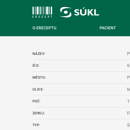
 NA HLAVNÍ OBSAH
O ERECEPTU
PACIENT
P
NÁZEV:
6
IČO:
P
MĚSTO:
M
ULICE:
1
PSČ:
ZDROJ:
S
TYP: