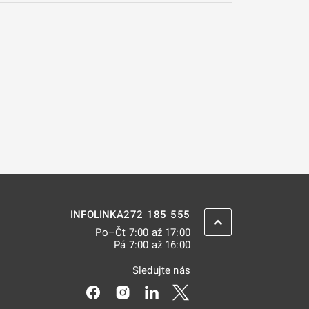
272 185 555
INFOLINKA
ZPĚT NAHORU
Po–Čt 7:00 až 17:00
Pá 7:00 až 16:00
Sledujte nás
Odkaz se otevře na nové kartě
Odkaz se otevře na nové kartě
Odkaz se otevře na nové kar
Odkaz se otevře na nov