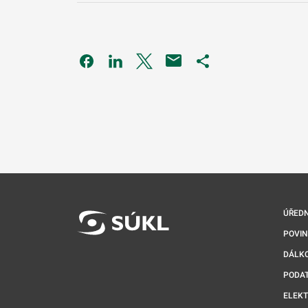
Odkaz se otevře na nové kartě
Odkaz se otevře na nové kartě
Odkaz se otevře na nové kartě
Odkaz se otevře na 
ÚŘEDN
POVI
DÁLKO
PODA
ELEK