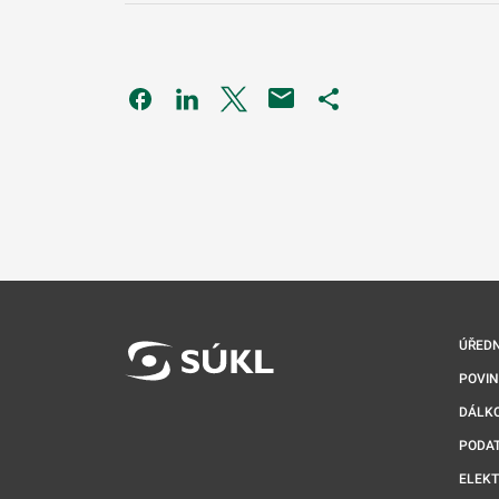
Odkaz se otevře na nové kartě
Odkaz se otevře na nové kartě
Odkaz se otevře na nové kartě
Odkaz se otevře na 
ÚŘEDN
POVI
DÁLKO
PODA
ELEK