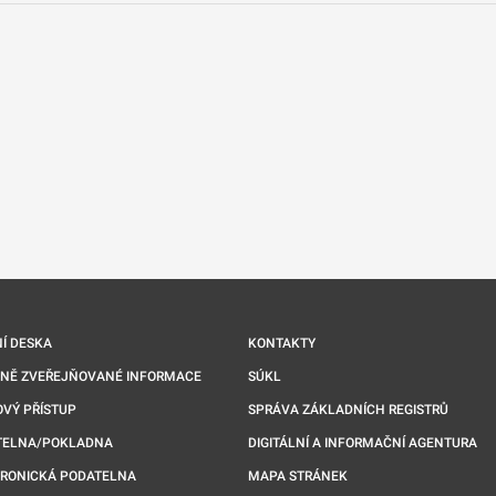
nové kartě
Í DESKA
KONTAKTY
NNĚ ZVEŘEJŇOVANÉ INFORMACE
SÚKL
VÝ PŘÍSTUP
SPRÁVA ZÁKLADNÍCH REGISTRŮ
TELNA/POKLADNA
DIGITÁLNÍ A INFORMAČNÍ AGENTURA
TRONICKÁ PODATELNA
MAPA STRÁNEK