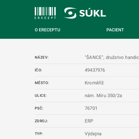
 NA HLAVNÍ OBSAH
O ERECEPTU
PACIENT
"ŠANCE", družstvo handi
NÁZEV:
49437976
IČO:
Kroměříž
MĚSTO:
nám. Míru 350/2a
ULICE:
76701
PSČ:
ERP
ZDROJ:
Výdejna
TYP: