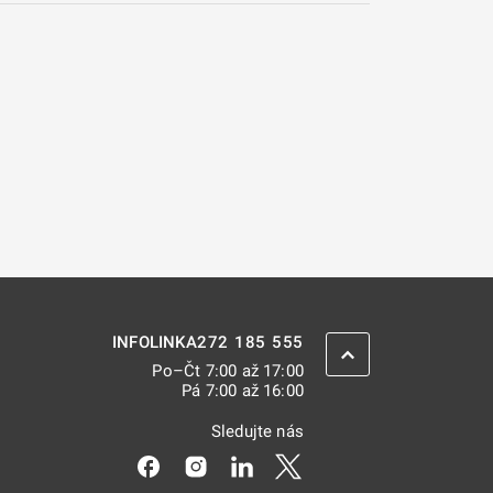
272 185 555
INFOLINKA
ZPĚT NAHORU
Po–Čt 7:00 až 17:00
Pá 7:00 až 16:00
Sledujte nás
Odkaz se otevře na nové kartě
Odkaz se otevře na nové kartě
Odkaz se otevře na nové kar
Odkaz se otevře na nov