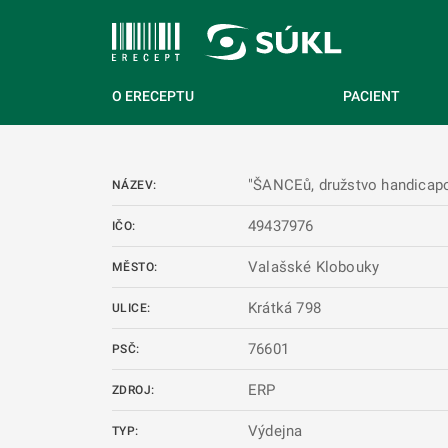
 NA HLAVNÍ OBSAH
O ERECEPTU
PACIENT
"ŠANCEů, družstvo handicap
NÁZEV:
49437976
IČO:
Valašské Klobouky
MĚSTO:
Krátká 798
ULICE:
76601
PSČ:
ERP
ZDROJ:
Výdejna
TYP: