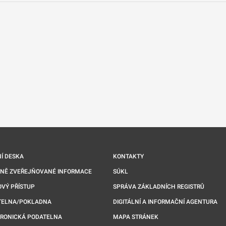
nové kartě
Í DESKA
KONTAKTY
NNĚ ZVEŘEJŇOVANÉ INFORMACE
SÚKL
VÝ PŘÍSTUP
SPRÁVA ZÁKLADNÍCH REGISTRŮ
TELNA/POKLADNA
DIGITÁLNÍ A INFORMAČNÍ AGENTURA
TRONICKÁ PODATELNA
MAPA STRÁNEK