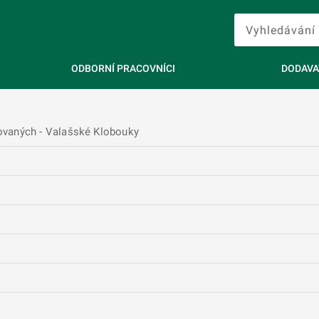
ODBORNÍ PRACOVNÍCI
DODAVA
ovaných - Valašské Klobouky