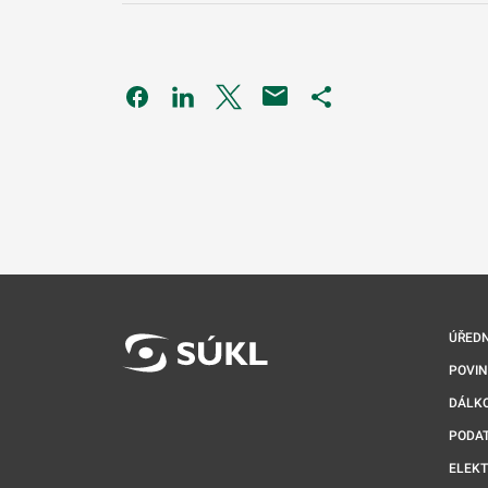
Odkaz se otevře na nové kartě
Odkaz se otevře na nové kartě
Odkaz se otevře na nové kartě
Odkaz se otevře na 
ÚŘEDN
POVI
DÁLKO
PODA
ELEK