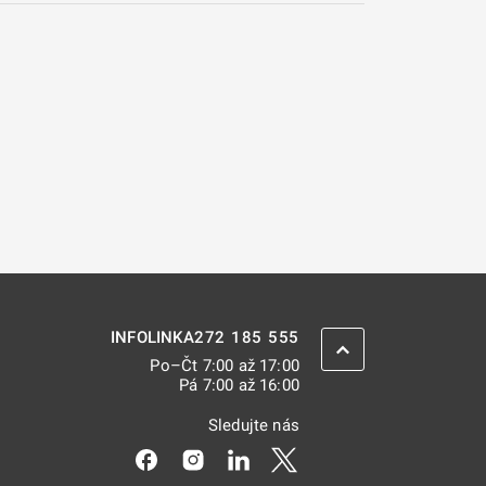
272 185 555
INFOLINKA
ZPĚT NAHORU
Po–Čt 7:00 až 17:00
Pá 7:00 až 16:00
Sledujte nás
Odkaz se otevře na nové kartě
Odkaz se otevře na nové kartě
Odkaz se otevře na nové kar
Odkaz se otevře na nov