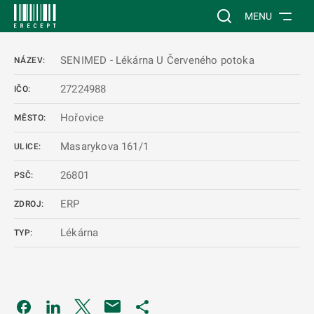
 NA HLAVNÍ OBSAH
Vyhledávání na web
MENU
SENIMED - Lékárna U Červeného potoka
NÁZEV:
27224988
IČO:
Hořovice
MĚSTO:
Masarykova 161/1
ULICE:
26801
PSČ:
ERP
ZDROJ:
Lékárna
TYP:
Odkaz se otevře na nové kartě
Odkaz se otevře na nové kartě
Odkaz se otevře na nové kartě