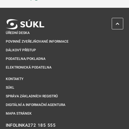
Odkaz se otevře na nové kartě
ZPĚT 
ÚŘEDNÍ DESKA
POVINNĚ ZVEŘEJŇOVANÉ INFORMACE
DÁLKOVÝ PŘÍSTUP
PODATELNA/POKLADNA
ELEKTRONICKÁ PODATELNA
KONTAKTY
SÚKL
SPRÁVA ZÁKLADNÍCH REGISTRŮ
DIGITÁLNÍ A INFORMAČNÍ AGENTURA
MAPA STRÁNEK
272 185 555
INFOLINKA