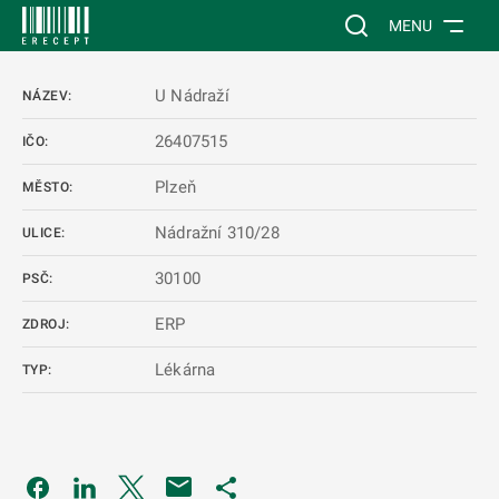
 NA HLAVNÍ OBSAH
Vyhledávání na web
MENU
U Nádraží
NÁZEV:
26407515
IČO:
Plzeň
MĚSTO:
Nádražní 310/28
ULICE:
30100
PSČ:
ERP
ZDROJ:
Lékárna
TYP:
Odkaz se otevře na nové kartě
Odkaz se otevře na nové kartě
Odkaz se otevře na nové kartě