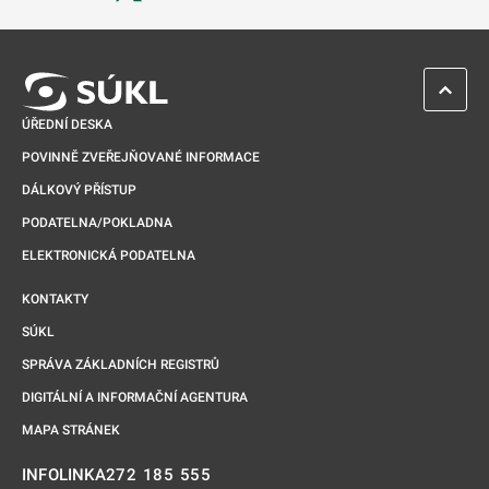
Odkaz se otevře na nové kartě
ZPĚT 
ÚŘEDNÍ DESKA
POVINNĚ ZVEŘEJŇOVANÉ INFORMACE
DÁLKOVÝ PŘÍSTUP
PODATELNA/POKLADNA
ELEKTRONICKÁ PODATELNA
KONTAKTY
SÚKL
SPRÁVA ZÁKLADNÍCH REGISTRŮ
DIGITÁLNÍ A INFORMAČNÍ AGENTURA
MAPA STRÁNEK
272 185 555
INFOLINKA